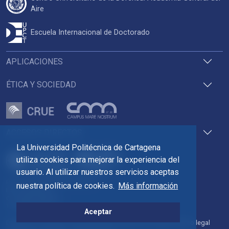
Aire
Escuela Internacional de Doctorado
APLICACIONES
ÉTICA Y SOCIEDAD
ACCESOS DIRECTOS
La Universidad Politécnica de Cartagena
utiliza cookies para mejorar la experiencia del
usuario. Al utilizar nuestros servicios aceptas
Pza. del Cronista Isidoro Valverde
nuestra política de cookies.
Más información
Edif. La Milagrosa
C.P. 30202 Cartagena
Tlf: 968 32 54 00
Aceptar
Directorio
Contacto
Accesibilidad
Política de Cookies
Aviso legal